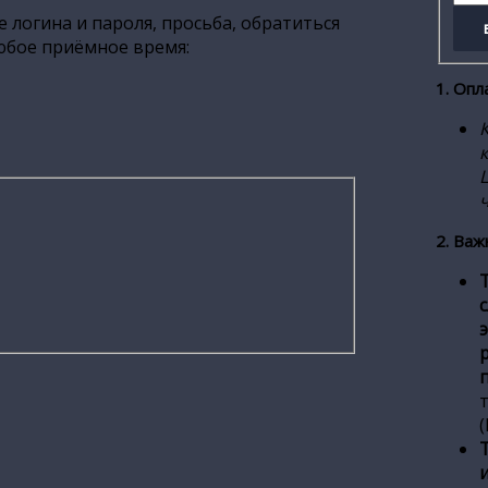
 логина и пароля, просьба, обратиться
юбое приёмное время:
1. Опл
2. Важ
т