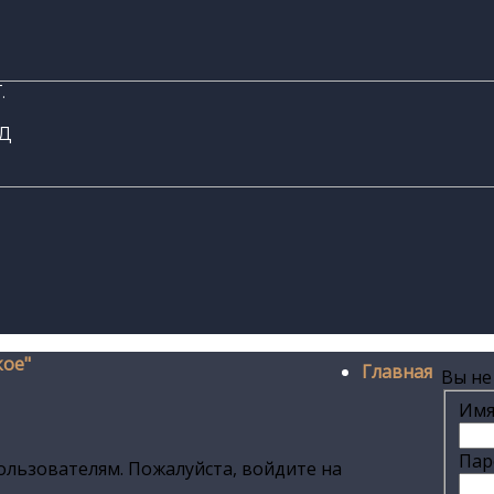
.
ОД
кое"
Главная
Вы не
Имя
Пар
ользователям. Пожалуйста, войдите на