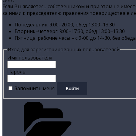
Если Вы являетесь собственником и при этом не имеете
за ними к председателю правления товарищества в л
Понедельник: 9:00–20:00, обед 13:00–13:30
Вторник–четверг: 9:00–17:30, обед 13:00–13:30
Пятница: рабочие часы – с 9-00 до 14-30, без обеда
Вход для зарегистрированных пользователей
Имя пользователя
Пароль
Запомнить меня