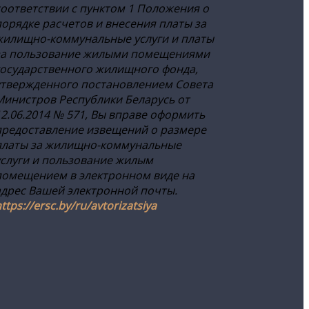
соответствии с пунктом 1 Положения о
порядке расчетов и внесения платы за
жилищно-коммунальные услуги и платы
за пользование жилыми помещениями
государственного жилищного фонда,
утвержденного постановлением Совета
Министров Республики Беларусь от
12.06.2014 № 571, Вы вправе оформить
предоставление извещений о размере
платы за жилищно-коммунальные
услуги и пользование жилым
помещением в электронном виде на
адрес Вашей электронной почты.
ttps://ersc.by/ru/avtorizatsiya