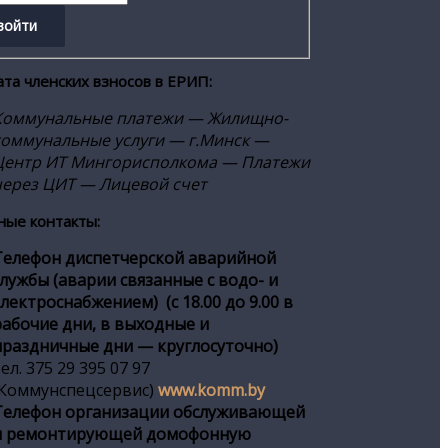
ата членских взносов в ЕРИП:
Коммунальные платежи — Жилищно-
коммунальные услуги — г.Минск —
Центр ИТ Мингорисполкома — Платежи
через ЦИТ — Лицевой счет
ные контакты:
Телефон диспетчерской аварийной
службы (аварии связанные с водо- и
электроснабжением) (с 18.00 до 9.00 в
рабочие дни, в выходные и
праздничные дни — круглосуточно)
ел. 375 29 395 07 97
(Коммунспецсервис)
www.komm.by
Телефон организации обслуживающей
и ремонтирующей домофонную