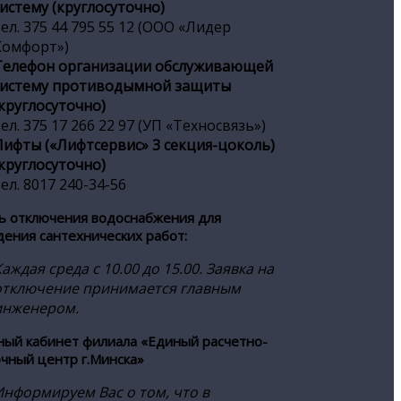
систему (круглосуточно)
тел. 375 44 795 55 12 (ООО «Лидер
Комфорт»)
Телефон организации обслуживающей
систему противодымной защиты
(круглосуточно)
ел. 375 17 266 22 97 (УП «Техносвязь»)
Лифты («Лифтсервис» 3 секция-цоколь)
(круглосуточно)
ел. 8017 240-34-56
нь отключения водоснабжения для
дения сантехнических работ:
аждая среда с 10.00 до 15.00. Заявка на
отключение принимается главным
инженером.
чный кабинет филиала «Единый расчетно-
очный центр г.Минска»
Информируем Вас о том, что в