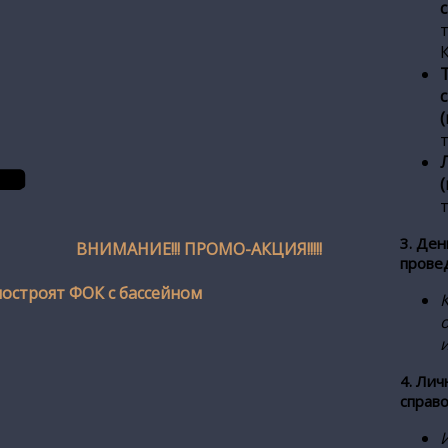
т
т
3. Де
ВНИМАНИЕ!!! ПРОМО-АКЦИЯ!!!!!
прове
остроят ФОК с бассейном
К
4. Ли
справ