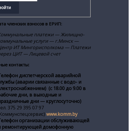
ата членских взносов в ЕРИП:
Коммунальные платежи — Жилищно-
коммунальные услуги — г.Минск —
Центр ИТ Мингорисполкома — Платежи
через ЦИТ — Лицевой счет
ные контакты:
Телефон диспетчерской аварийной
службы (аварии связанные с водо- и
электроснабжением) (с 18.00 до 9.00 в
рабочие дни, в выходные и
праздничные дни — круглосуточно)
ел. 375 29 395 07 97
(Коммунспецсервис)
www.komm.by
Телефон организации обслуживающей
и ремонтирующей домофонную